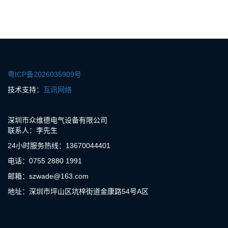
粤ICP备2026035909号
技术支持：
互讯网络
深圳市众维德电气设备有限公司
联系人：李先生
24小时服务热线：13670044401
电话：0755 2880 1991
邮箱：szwade@163.com
地址：深圳市坪山区坑梓街道金康路54号A区