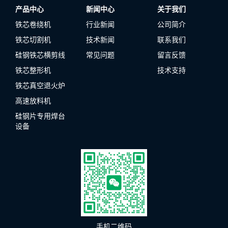
产品中心
新闻中心
关于我们
铁芯卷绕机
行业新闻
公司简介
铁芯切割机
技术新闻
联系我们
硅钢铁芯横剪线
常见问题
留言反馈
铁芯整形机
技术支持
铁芯真空退火炉
高速放料机
硅钢片专用焊台
设备
手机二维码