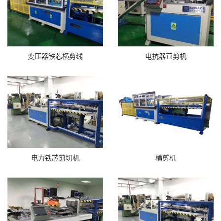
变压器铁芯横剪线
电抗器直剪机
电力铁芯剪切机
横剪机