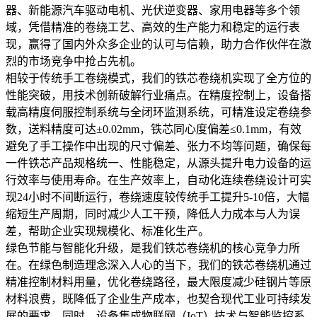
器、新能源汽车驱动电机、光伏逆变器、家用电器等多个领
域，凭借精准的卷绕工艺、高效的生产能力和稳定的运行表
现，赢得了国内外众多企业的认可与信赖，助力合作伙伴在激
烈的市场竞争中抢占先机。
相较于传统手工卷绕模式，我们的铁芯卷绕机实现了全方位的
性能突破，用技术创新破解行业痛点。在精度控制上，设备搭
载高精度伺服控制系统与全闭环监测系统，可精准设定卷绕参
数，送料精度可达±0.02mm，铁芯同心度偏差≤0.1mm，有效
避免了手工操作中出现的尺寸偏差、张力不均等问题，确保每
一件铁芯产品规格统一、性能稳定，从源头提升电力设备的运
行效率与使用寿命。在生产效率上，自动化连续卷绕设计可实
现24小时不间断运行，卷绕速度较传统手工提升5-10倍，大幅
缩短生产周期，同时减少人工干预，降低人力成本与人为误
差，帮助企业实现规模化、标准化生产。
绿色节能与智能化升级，是我们铁芯卷绕机的核心竞争力所
在。在绿色制造理念深入人心的当下，我们的铁芯卷绕机通过
精准控制材料用量，优化卷绕路径，最大限度减少硅钢片等原
材料浪费，既降低了企业生产成本，也契合现代工业可持续发
展的要求。同时，设备集成物联网（IoT）技术与智能监控系