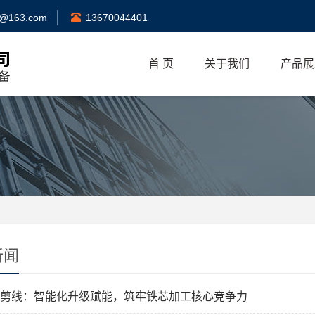
e@163.com
13670044401
首 页
关于我们
产品展
新闻
剪线：智能化升级赋能，筑牢铁芯加工核心竞争力