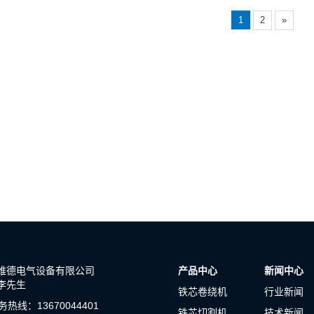
1
2
»
维德电气设备有限公司
产品中心
新闻中心
李先生
铁芯卷绕机
行业新闻
热线：13670044401
铁芯切割机
技术新闻