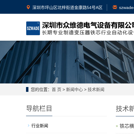
深圳市坪山区坑梓街道金康路54号A区
szwad
您的位置：
首 页
>
新闻中心
>
技术新闻
导航栏目
技术
行业新闻
铁芯横